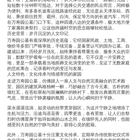
短短数十分钟即可抵达。对于选择公共交通的民众而言，同样极
为便利。有多条长途客运线路途经此处，无论是从天津东站、西
站，乘坐前往胜芳、霸州、白沟、保定等方向的长途汽车，均可
在万寿园公墓门口下车。这种四通八达的交通条件，极大地方便
了家属前来祭扫，让这份跨越时空的思念能够轻松抵达。
历史背景：岁月沉淀的人文印记
万寿园公墓有着深厚的历史底蕴，它经国家民政、土地、工商、
物价等多部门严格审批，手续完备，是备受认可的国办公墓。自
建成以来，历经岁月洗礼，始终秉持着尊重生命、服务大众的宗
旨，默默守护着每一位在此安息的逝者。它不仅是一片安葬之
地，更是一部承载着当地殡葬文化演变的史书，见证了无数家庭
的悲欢离合，记录着时代的变迁与发展。
人文特色：文化传承与情感寄托的家园
走进万寿园公墓，仿佛踏入一座人文与自然完美融合的艺术殿
堂。园区的建筑风格独树一帜，巧妙融合了古今元素。古朴的粉
墙红瓦，在苍松翠柏与斑斓枫叶的映衬下，散发出典雅而庄重的
气息，营造出宁静肃穆的氛围，让人内心瞬间归于平静。
渠水潺潺流淌，如灵动的丝带贯穿园区，为这片宁静之地增添了
生机与活力。沿途鸟语花香，四季更迭，各有景致，让人们在祭
扫时仿佛置身于如诗如画的山水之间，在缅怀先人的同时，也能
感受到大自然的宁静与美好，获得心灵的慰藉。
此外，万寿园公墓十分注重文化传承。定期举办传统祭祀仪式等