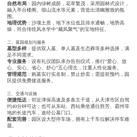
自然布局
：园内绿树成荫，花草繁茂，采用园林式设计，
融入亭台楼阁、假山流水等元素，营造出清幽雅致的氛
围。
地理优势
：沙壤土质，地下水位低且排水通畅，地势高
燥，符合传统风水学中“藏风聚气”的宝地特征。
二、墓园规划与服务
墓型多样
：提供双人墓、单人墓及生态葬等多种选择，满
足不同需求。
专业服务
：设有礼仪团队承办告别仪式，推行“爱心、放
心、安心、省心、舒心”五心理念，注重人性化服务。
管理规范
：购墓实行实名制，禁止炒卖；需提前预约，园
区提供免费接送服务。
三、交通与设施
便捷抵达
：邻近津保高速及多条主干道，从天津市区自驾
约40分钟可达；也可从东站、西站乘坐通往胜芳、霸州等
地的长途汽车，途经公墓门口。
配套完善
：园区设大型停车场，拥有上千车位解决停车难
题。