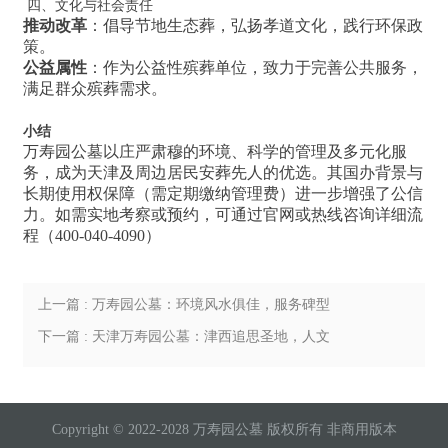
四、文化与社会责任
推动改革
：倡导节地生态葬，弘扬孝道文化，践行环保政
策。
公益属性
：作为公益性殡葬单位，致力于完善公共服务，
满足群众殡葬需求。
小结
万寿园公墓以庄严肃穆的环境、科学的管理及多元化服
务，成为天津及周边居民安葬先人的优选。其国办背景与
长期使用权保障（需定期缴纳管理费）进一步增强了公信
力。如需实地考察或预约，可通过官网或热线咨询详细流
程（400-040-4090）
上一篇 : 万寿园公墓：环境风水俱佳，服务碑型
皆优的安息之所
下一篇 : 天津万寿园公墓：津西追思圣地，人文
与自然的交融之所
Copyright © 2022-2028 万寿园公墓 版权所有 非商用版本