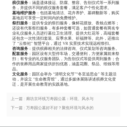
殡仪服务
：涵盖遗体接运、防腐、整容、告别仪式等一系列服
务，并提供不同的殡仪服务套餐，满足客户个性化需求。
墓地维护服务
：包括墓地清洁、花卉养护、墓碑翻新等，购买
墓地后可享受一定时间内的免费维护。
祭扫服务
：提供专业的祭扫服务，像鲜花摆放、香烛点燃等；
还设有代客祭扫服务，有多种套餐可选，如普通套餐有两名专
业礼仪服务人员进行墓位卫生清理、提供大红花等，高端套餐
还包含一次性清扫套装、应季水果、祈福牌等。此外，还推出
了 “云祭祀” 智慧平台，通过 VR 实景技术实现远程祭扫。
咨询服务
：提供殡葬相关的法律咨询、仪式策划等咨询服务。
配套服务
：园区设有大型停车场，交通便利，方便家属前来祭
扫；有专业的礼仪服务团队，为告别仪式等提供周到服务；合
作的丧葬用品商家提供折扣优惠，涵盖花圈、祭品、纸钱等用
品。
文化服务
：园区会举办 “清明文化节”“冬至追思会” 等主题活
动，并设立 “生命教育馆”，通过多媒体展陈讲述殡葬文化变
迁，是开展生命教育的实践基地。
上一篇 : 廊坊京环线万寿园公墓：环境、风水与
碑型的独特融合
下一篇 : 万寿园公墓好不好？聚焦环境与风水的
深度解读